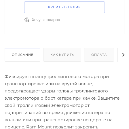
КУПИТЬ В 1 КЛИК
Хочу в подарок
ОПИСАНИЕ
КАК КУПИТЬ
ОПЛАТА
Д
Фиксирует штангу троллингового мотора при
транспортировке или на крутой волне,
предотвращает удары головы троллингового
электромотора о борт катера при качке. Защитите
свой троллинговый электромотор от
подпрыгиваний во время движения катера по
волнам или при транспортировке по дороге на
прицепе. Ram Mount позволит закрепить