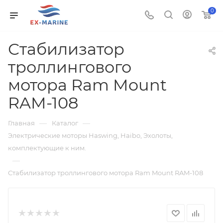
0
Стабилизатор
троллингового
мотора Ram Mount
RAM-108
—
—
Главная
Каталог
Электрические моторы Haswing, Haibo, Эхолоты,
комплектующие к ним.
—
Стабилизатор троллингового мотора Ram Mount RAM-108