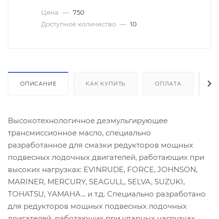
Цена
—
750
Доступное количество
—
10
ОПИСАНИЕ
КАК КУПИТЬ
ОПЛАТА
Д
Высокотехнологичное деэмульгирующее
трансмиссионное масло, специально
разработанное для смазки редукторов мощных
подвесных лодочных двигателей, работающих при
высоких нагрузках: EVINRUDE, FORCE, JOHNSON,
MARINER, MERCURY, SEAGULL, SELVA, SUZUKI,
TOHATSU, YAMAHA... и т.д. Специально разработано
для редукторов мощных подвесных лодочных
двигателей, работающих при ударных нагрузках,