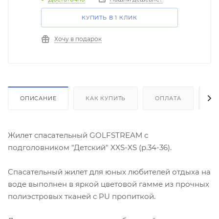
КУПИТЬ В 1 КЛИК
Хочу в подарок
ОПИСАНИЕ
КАК КУПИТЬ
ОПЛАТА
Д
Жилет спасательный GOLFSTREAM с
подголовником "Детский" XXS-XS (р.34-36).
Спасательный жилет для юных любителей отдыха на
воде выполнен в яркой цветовой гамме из прочных
полиэстровых тканей с PU пропиткой.