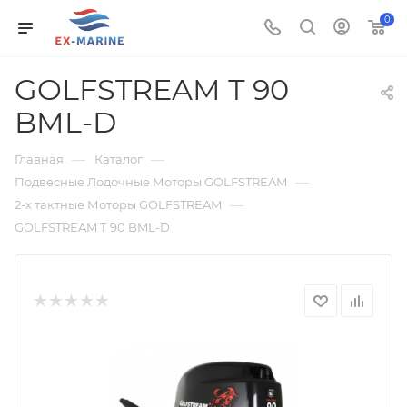
0
GOLFSTREAM Т 90
BML-D
—
—
Главная
Каталог
—
Подвесные Лодочные Моторы GOLFSTREAM
—
2-х тактные Моторы GOLFSTREAM
GOLFSTREAM Т 90 BML-D