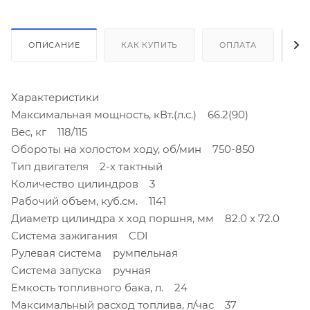
ОПИСАНИЕ
КАК КУПИТЬ
ОПЛАТА
Д
Характеристики
Максимальная мощность, кВт.(л.с.) 66.2(90)
Вес, кг 118/115
Обороты на холостом ходу, об/мин 750-850
Тип двигателя 2-х тактный
Количество цилиндров 3
Рабочий объем, куб.см. 1141
Диаметр цилиндра x ход поршня, мм 82.0 x 72.0
Система зажигания CDI
Рулевая система румпельная
Система запуска ручная
Емкость топливного бака, л. 24
Максимальный расход топлива, л/час 37