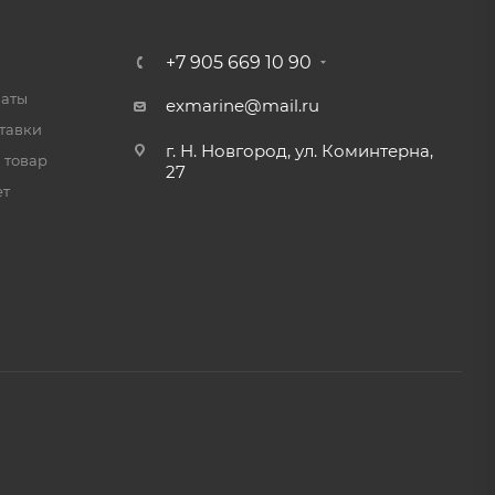
+7 905 669 10 90
латы
exmarine@mail.ru
тавки
г. Н. Новгород, ул. Коминтерна,
 товар
27
ет