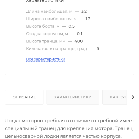
Характеристики
Длина наибольшая, м
—
3,2
Ширина наибольшая, м
—
1.3
Высота борта, м
—
0,5
Осадка корпусом, м
—
0.1
Высота транца, мм
—
400
Килеватость на транце , град.
—
5
Все характеристики
ОПИСАНИЕ
ХАРАКТЕРИСТИКИ
КАК КУПИТЬ
Лодка моторно-гребная в отличие от гребной имеет
специальный транец для крепления мотора. Транец
цельносварной лодки является частью корпуса.