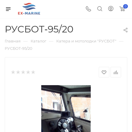
0
РУСБОТ‑95/20
—
—
—
Главная
Каталог
Катера и мотолодки "РУСБОТ"
РУСБОТ‑95/20