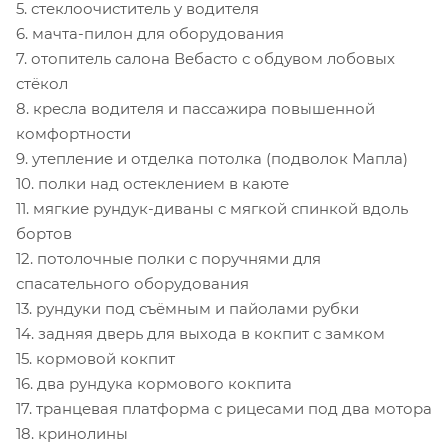
5. стеклоочиститель у водителя
6. мачта-пилон для оборудования
7. отопитель салона Вебасто с обдувом лобовых
стёкол
8. кресла водителя и пассажира повышенной
комфортности
9. утепление и отделка потолка (подволок Мапла)
10. полки над остеклением в каюте
11. мягкие рундук-диваны с мягкой спинкой вдоль
бортов
12. потолочные полки с поручнями для
спасательного оборудования
13. рундуки под съёмным и пайолами рубки
14. задняя дверь для выхода в кокпит с замком
15. кормовой кокпит
16. два рундука кормового кокпита
17. транцевая платформа с рицесами под два мотора
18. кринолины