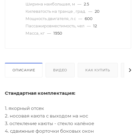
Ширина наибольшая, м
—
2.5
Килеватость на транце , град.
—
20
Мощность двигателя, л.с
—
600
Пассажировместимость, чел
—
12
Масса, кг
—
1950
ОПИСАНИЕ
ВИДЕО
КАК КУПИТЬ
ОП
Стандартная комплектация:
1. якорный отсек
2. носовая каюта с выходом на нос
3. остекление каюты - стекло калёное
4. сдвижные форточки боковых окон