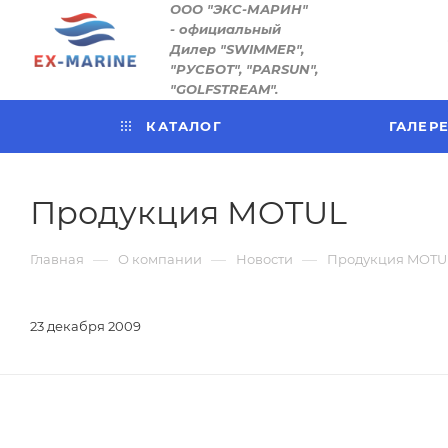
ООО "ЭКС-МАРИН"
- официальный
Дилер "SWIMMER",
"РУСБОТ", "PARSUN",
"GOLFSTREAM".
КАТАЛОГ
ГАЛЕР
Продукция MOTUL
—
—
—
Главная
О компании
Новости
Продукция MOTU
23 декабря 2009