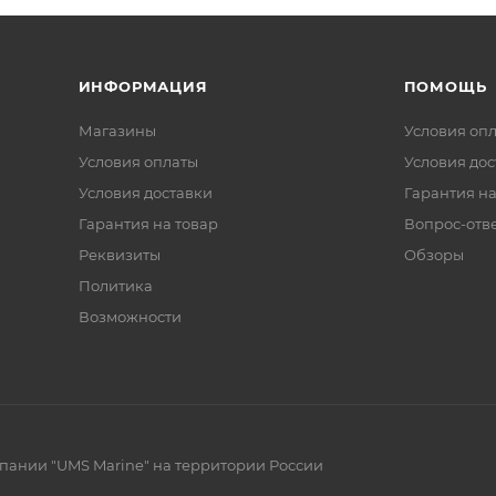
ИНФОРМАЦИЯ
ПОМОЩЬ
Магазины
Условия оп
Условия оплаты
Условия дос
Условия доставки
Гарантия на
Гарантия на товар
Вопрос-отв
Реквизиты
Обзоры
Политика
Возможности
ании "UMS Marine" на территории России