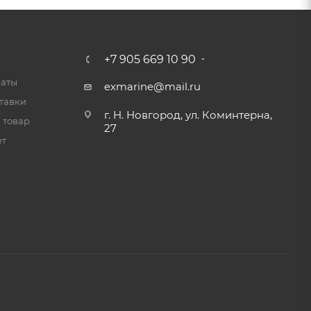
+7 905 669 10 90
латы
exmarine@mail.ru
тавки
г. Н. Новгород, ул. Коминтерна,
 товар
27
ет